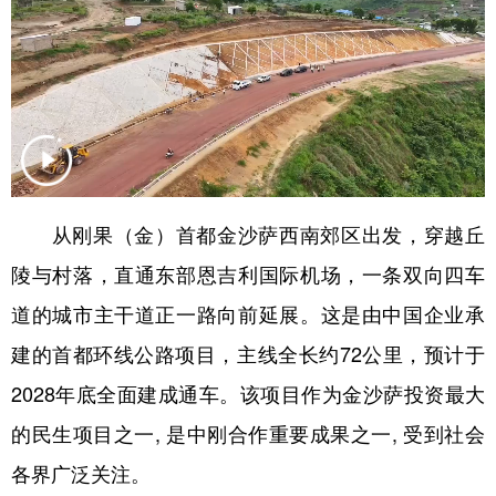
学术中国
乡村振兴
银龄
溯源中国
城市
旅游
能源
会展
彩票
娱乐
时尚
悦读
公益
一带一路
亚太网
上市公司
文化产业
从刚果（金）首都金沙萨西南郊区出发，穿越丘
陵与村落，直通东部恩吉利国际机场，一条双向四车
道的城市主干道正一路向前延展。这是由中国企业承
地方频道
建的首都环线公路项目，主线全长约72公里，预计于
北京
天津
河北
山西
2028年底全面建成通车。该项目作为金沙萨投资最大
辽宁
吉林
上海
江苏
的民生项目之一, 是中刚合作重要成果之一, 受到社会
浙江
安徽
福建
江西
各界广泛关注。