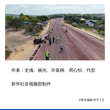
山东
河南
湖北
湖南
广东
广西
海南
重庆
四川
贵州
云南
西藏
陕西
甘肃
青海
宁夏
新疆
内蒙古
黑龙江
多语种频道
作者：史彧、杨光、许嘉桐、周心怡、代贺
English
Español
Français
عربى
新华社音视频部制作
Русский язык
日本語
한국어
Deutsch
Português
【责任编辑:刘子丫】