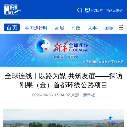
手机版
PC版本
网站无障碍
网站地图
首页
学习进行时
高层
时政
人事
国际
财
学习进行时
高层
时政
人事
国际
财经
网评
港澳
台湾
思客智库
全球连线
教育
全球连线丨以路为媒 共筑友谊——探访
科技
科创
量子
体育
刚果（金）首都环线公路项目
文化
书画
健康
军事
2026-04-06 15:04:02
来源：新华社
访谈
视频
图片
政务
法律
中央文件
金融
汽车
食品
人居
信息化
数字经济