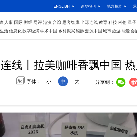
ENGLISH
新华报刊
地方频道
承
政
人事
国际
财经
网评
港澳
台湾
思客智库
全球连线
教育
科技
科创
量子
生活
信息化
数字经济
学术中国
乡村振兴
银龄
溯源中国
城市
旅游
能源
会
连线丨拉美咖啡香飘中国 
字体：
小
中
大
分享到：