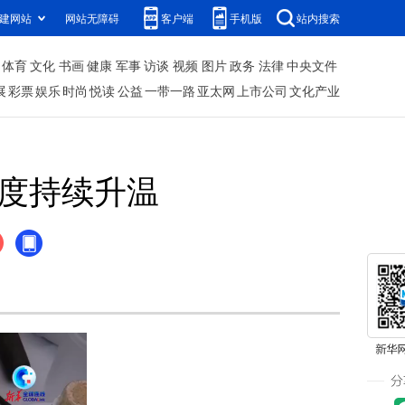
建网站
网站无障碍
客户端
手机版
站内搜索
体育
文化
书画
健康
军事
访谈
视频
图片
政务
法律
中央文件
展
彩票
娱乐
时尚
悦读
公益
一带一路
亚太网
上市公司
文化产业
热度持续升温