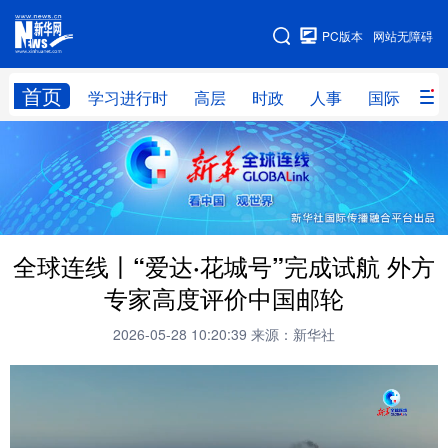
手机版
PC版本
网站无障碍
网站地图
首页
学习进行时
高层
时政
人事
国际
财
学习进行时
高层
时政
人事
国际
财经
网评
港澳
台湾
思客智库
全球连线
教育
全球连线丨“爱达·花城号”完成试航 外方
科技
科创
量子
体育
专家高度评价中国邮轮
文化
书画
健康
军事
2026-05-28 10:20:39
来源：新华社
访谈
视频
图片
政务
法律
中央文件
金融
汽车
食品
人居
信息化
数字经济