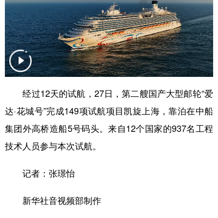
学术中国
乡村振兴
银龄
溯源中国
城市
旅游
能源
会展
彩票
娱乐
时尚
悦读
公益
一带一路
亚太网
上市公司
经过12天的试航，27日，第二艘国产大型邮轮“爱
文化产业
达·花城号”完成149项试航项目凯旋上海，靠泊在中船
集团外高桥造船5号码头。来自12个国家的937名工程
地方频道
技术人员参与本次试航。
北京
天津
河北
山西
记者：张璟怡
辽宁
吉林
上海
江苏
新华社音视频部制作
浙江
安徽
福建
江西