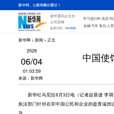
新华通讯社主办
学习进行时
高层
时
公司官网
金融
汽车
食品
人居
股票代码：
603888
新华网
>
新闻
> 正文
2026
中国使
06/04
01:03:59
来源：新华网
新华社马尼拉6月3日电（记者赵晨捷 李萌
执法部门针对在菲中国公民和企业的盘查滋扰
升。