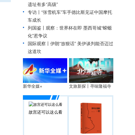
遗址有多“高级”
专访丨“张雪机车”车手德比斯见证中国摩托
车成长
列国鉴丨观察：世界杯在即 墨西哥城“蝾螈
化”惹争议
国际观察丨
伊朗“放狠话” 美伊谈判能否迈过
这道坎
文旅新探丨寻味隆福寺
新华全媒+
故宫还可以这么看