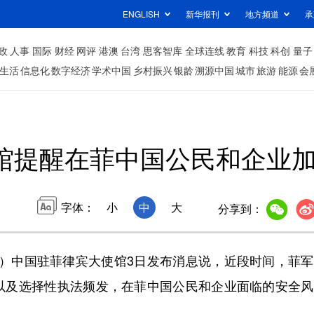
ENGLISH
新华报刊
地方频道
承
政
人事
国际
财经
网评
港澳
台湾
思客智库
全球连线
教育
科技
科创
量子
生活
信息化
数字经济
学术中国
乡村振兴
银龄
溯源中国
城市
旅游
能源
会
馆提醒在菲中国公民和企业
字体：
小
中
大
分享到：
）中国驻菲律宾大使馆3日发布消息说，近段时间，菲军
以及选择性执法频发，在菲中国公民和企业面临的安全风