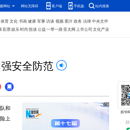
建网站
网站无障碍
客户端
手机版
站内搜索
体育
文化
书画
健康
军事
访谈
视频
图片
政务
法律
中央文件
展
彩票
娱乐
时尚
悦读
公益
一带一路
亚太网
上市公司
文化产业
加强安全防范
队和
险上