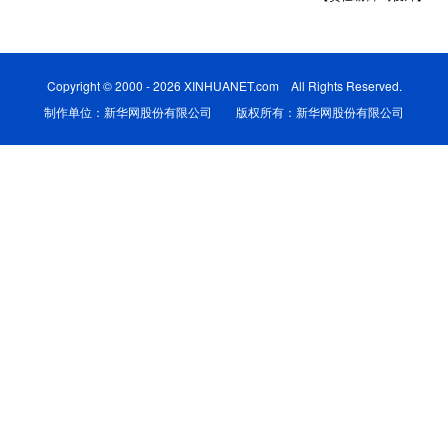
学术中国
乡村振兴
银龄
溯源中国
城市
旅游
能源
会展
Copyright © 2000 - 2026 XINHUANET.com All Rights Reserved.
制作单位：新华网股份有限公司 版权所有：新华网股份有限公司
彩票
娱乐
时尚
悦读
公益
一带一路
亚太网
上市公司
文化产业
地方频道
北京
天津
河北
山西
辽宁
吉林
上海
江苏
浙江
安徽
福建
江西