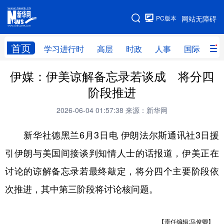
手机版
PC版本
网站无障碍
网站地图
首页
学习进行时
高层
时政
人事
国际
财
伊媒：伊美谅解备忘录若谈成 将分四
学习进行时
高层
时政
人事
阶段推进
国际
财经
网评
港澳
2026-06-04 01:57:38
来源：新华网
台湾
思客智库
全球连线
教育
新华社德黑兰6月3日电 伊朗法尔斯通讯社3日援
科技
科创
量子
体育
引伊朗与美国间接谈判知情人士的话报道，伊美正在
文化
书画
健康
军事
讨论的谅解备忘录若最终敲定，将分四个主要阶段依
访谈
视频
图片
政务
次推进，其中第三阶段将讨论核问题。
法律
中央文件
金融
汽车
【责任编辑:马俊卿】
食品
人居
信息化
数字经济