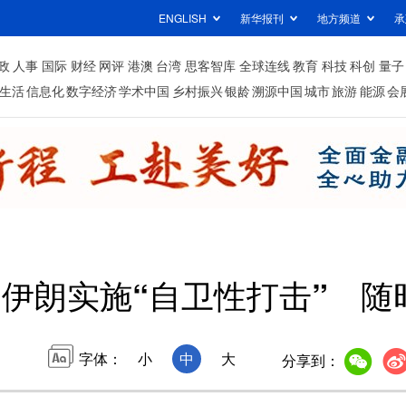
ENGLISH
新华报刊
地方频道
承
政
人事
国际
财经
网评
港澳
台湾
思客智库
全球连线
教育
科技
科创
量子
生活
信息化
数字经济
学术中国
乡村振兴
银龄
溯源中国
城市
旅游
能源
会
伊朗实施“自卫性打击” 随
字体：
小
中
大
分享到：