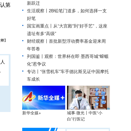
新跃迁
认第
生活观察丨2B铅笔门道多，如何选择一支
好笔
国宝画重点丨从“大宫殿”到“好手艺”，这座
遗址有多“高级”
俊卿】
财经观察丨
首批新型浮动费率基金迎来周
年答卷
列国鉴丨观察：世界杯在即 墨西哥城“蝾螈
化”惹争议
人
专访丨“张雪机车”车手德比斯见证中国摩托
车成长
城事·微光丨中医“小
新华全媒+
白”行医记