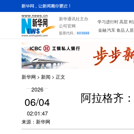
新华通讯社主办
学习进行时
高层
时
公司官网
金融
汽车
食品
人居
股票代码：
603888
新华网
>
新闻
> 正文
2026
阿拉格齐：
06/04
02:01:47
来源：新华网