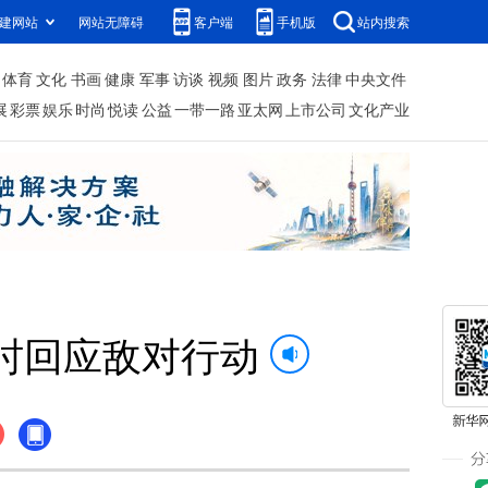
建网站
网站无障碍
客户端
手机版
站内搜索
体育
文化
书画
健康
军事
访谈
视频
图片
政务
法律
中央文件
展
彩票
娱乐
时尚
悦读
公益
一带一路
亚太网
上市公司
文化产业
时回应敌对行动