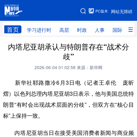
手机版
PC版本
网站无障碍
网站地图
首页
学习进行时
高层
时政
人事
国际
财
内塔尼亚胡承认与特朗普存在“战术分
学习进行时
高层
时政
人事
歧”
国际
财经
网评
港澳
2026-06-04 01:02:58
来源：新华网
台湾
思客智库
全球连线
教育
新华社耶路撒冷6月3日电（记者王卓伦 庞昕
科技
科创
量子
体育
熠）以色列总理内塔尼亚胡3日表示，他与美国总统特
文化
书画
健康
军事
朗普“有时会出现战术层面的分歧”，但双方在“核心目
访谈
视频
图片
政务
标”上保持一致。
法律
中央文件
金融
汽车
内塔尼亚胡当日在接受美国消费者新闻与商业频
食品
人居
信息化
数字经济