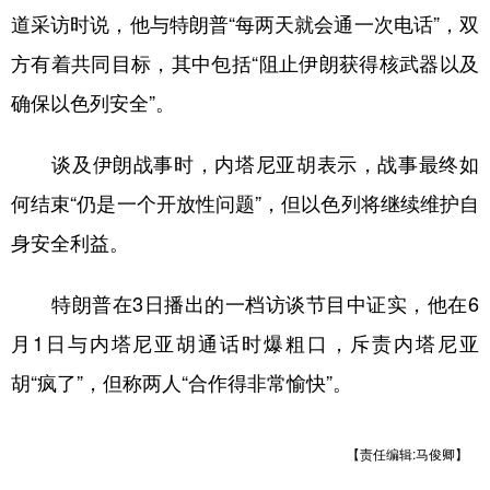
道采访时说，他与特朗普“每两天就会通一次电话”，双
学术中国
乡村振兴
银龄
溯源中国
方有着共同目标，其中包括“阻止伊朗获得核武器以及
城市
旅游
能源
会展
确保以色列安全”。
彩票
娱乐
时尚
悦读
谈及伊朗战事时，内塔尼亚胡表示，战事最终如
公益
一带一路
亚太网
上市公司
何结束“仍是一个开放性问题”，但以色列将继续维护自
文化产业
身安全利益。
特朗普在3日播出的一档访谈节目中证实，他在6
地方频道
月1日与内塔尼亚胡通话时爆粗口，斥责内塔尼亚
北京
天津
河北
山西
胡“疯了”，但称两人“合作得非常愉快”。
辽宁
吉林
上海
江苏
浙江
安徽
福建
江西
【责任编辑:马俊卿】