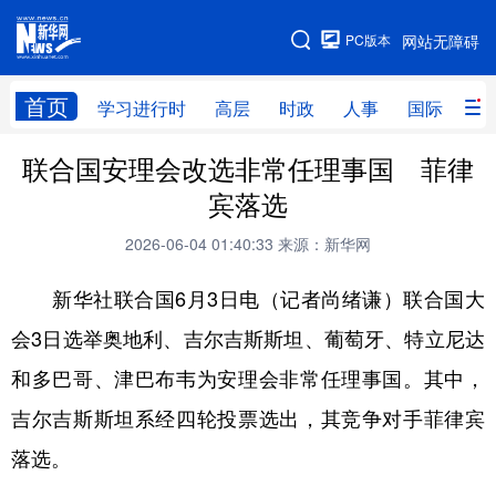
手机版
PC版本
网站无障碍
网站地图
首页
学习进行时
高层
时政
人事
国际
财
联合国安理会改选非常任理事国 菲律
学习进行时
高层
时政
人事
宾落选
国际
财经
网评
港澳
2026-06-04 01:40:33
来源：新华网
台湾
思客智库
全球连线
教育
新华社联合国6月3日电（记者尚绪谦）联合国大
科技
科创
量子
体育
会3日选举奥地利、吉尔吉斯斯坦、葡萄牙、特立尼达
文化
书画
健康
军事
和多巴哥、津巴布韦为安理会非常任理事国。其中，
访谈
视频
图片
政务
吉尔吉斯斯坦系经四轮投票选出，其竞争对手菲律宾
法律
中央文件
金融
汽车
落选。
食品
人居
信息化
数字经济