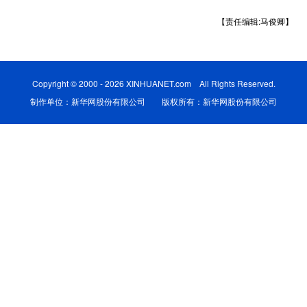
【责任编辑:马俊卿】
学术中国
乡村振兴
银龄
溯源中国
城市
旅游
能源
会展
Copyright © 2000 - 2026 XINHUANET.com All Rights Reserved.
彩票
娱乐
时尚
悦读
制作单位：新华网股份有限公司 版权所有：新华网股份有限公司
公益
一带一路
亚太网
上市公司
文化产业
地方频道
北京
天津
河北
山西
辽宁
吉林
上海
江苏
浙江
安徽
福建
江西