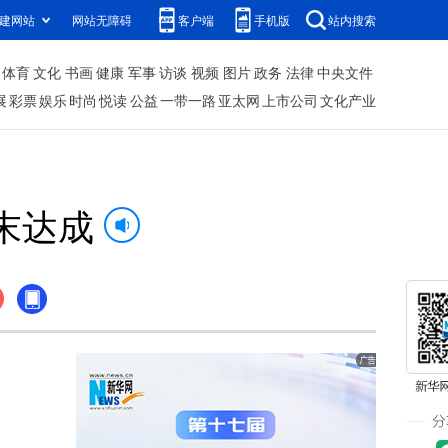
建网站
网站无障碍
客户端
手机版
站内搜索
体育
文化
书画
健康
军事
访谈
视频
图片
政务
法律
中央文件
展
彩票
娱乐
时尚
悦读
公益
一带一路
亚太网
上市公司
文化产业
末达成