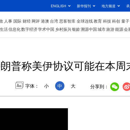
ENGLISH
新华报刊
地方频道
承
政
人事
国际
财经
网评
港澳
台湾
思客智库
全球连线
教育
科技
科创
量子
生活
信息化
数字经济
学术中国
乡村振兴
银龄
溯源中国
城市
旅游
能源
会
特朗普称美伊协议可能在本周
字体：
小
中
大
分享到：