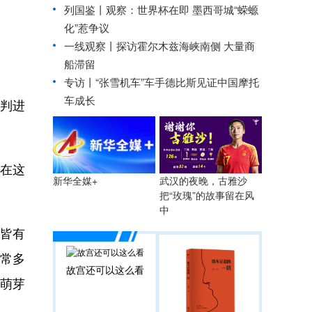
列国鉴丨观察：世界杯在即 墨西哥城“蝾螈
化”惹争议
一线观察丨探访霍尔木兹海峡南侧 大量商
船滞留
专访丨“张雪机车”车手德比斯见证中国摩托
车成长
判进
在这
武汉的夜晚，古雅沙
新华全媒+
把“玫瑰”的故事留在风
中
皆有
通常多
故宫还可以这么看
了萌芽