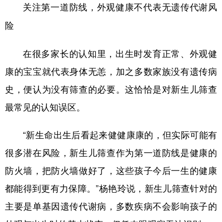
山东
河南
湖北
湖南
关注第一道防线，外观健康不代表无遗传代谢风
险
广东
广西
海南
重庆
四川
贵州
云南
西藏
在很多家长的认知里，出生时发育正常、外观健
陕西
甘肃
青海
宁夏
康的宝宝就代表身体无恙，加之多数家族没有遗传病
新疆
内蒙古
黑龙江
史，便认为没有筛查的必要。这恰恰是对新生儿筛查
最常见的认知误区。
多语种频道
“新生命出生后看起来健健康康的，但实际可能有
English
Español
Français
عربى
很多潜在风险，新生儿筛查作为第一道防线是健康的
Русский язык
日本語
한국어
防火墙，把防火墙做好了，这些孩子今后一生的健康
都能得到更有力保障。”杨艳玲说，新生儿筛查针对的
Deutsch
Português
主要是单基因遗传代谢病，多数疾病不会影响孩子的