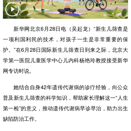
学术中国
乡村振兴
银龄
溯源中国
城市
旅游
能源
会展
新华网北京6月28日电（吴起龙）“新生儿筛查是
彩票
娱乐
时尚
悦读
一项利国利民的技术，对孩子一生是非常重要的保
公益
一带一路
亚太网
上市公司
护。”在6月28日国际新生儿筛查日到来之际，北京大
学第一医院儿童医学中心儿内科杨艳玲教授接受新华
文化产业
网专访时说。
地方频道
她结合自身42年遗传代谢病的诊疗经验，向公众
北京
天津
河北
山西
普及新生儿筛查的科学知识，帮助家长理解这一“人生
第一检”的意义，推动遗传代谢病早诊早治，助力出生
辽宁
吉林
上海
江苏
缺陷防治工作。
浙江
安徽
福建
江西