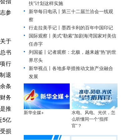
会指
扶”计划这样实施
新华每日电讯丨
第三十二届兰洽会一线观
志参
察
行走拉美手记丨墨西卡利的百年中国印记
国际观察丨
美式“勒索”加剧海湾国家对美信
《关于
任赤字
总书
列国鉴丨记者观察：北极，越来越“热”的世
界尽头
项行
新华视点丨
各地多举措推动文旅产业融合
强制退
发展
0余条
财务
四是推
水电、风电、光伏，怎
新华全媒+
近5亿
么听懂同一个“指挥
官”？
受损