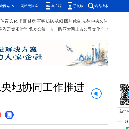
建网站
网站无障碍
客户端
手机版
站内搜索
体育
文化
书画
健康
军事
访谈
视频
图片
政务
法律
中央文件
展
彩票
娱乐
时尚
悦读
公益
一带一路
亚太网
上市公司
文化产业
系央地协同工作推进