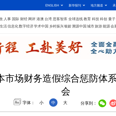
ENGLISH
新华报刊
地方频道
承
政
人事
国际
财经
网评
港澳
台湾
思客智库
全球连线
教育
科技
科创
量子
生活
信息化
数字经济
学术中国
乡村振兴
银龄
溯源中国
城市
旅游
能源
会
本市场财务造假综合惩防体
会
字体：
小
中
大
分享到：