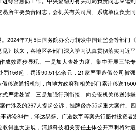
推进综合惩防工作。中央金融办有关司局负责同志应邀到
交易所主要负责同志，会机关有关司局、系统单位负责同
2024年7月5日国务院办公厅转发中国证监会等部门
意见》以来，各地区各部门深入学习认真贯彻落实习近平
作成效逐步显现。一是加大查处力度。集中开展三轮专
罚156起，罚没90.51亿余元，21家严重造假公司被
假移送通报机制，向地方政府和相关部门累计移送150
方式严肃处置。三是加强行刑衔接。向公安机关移送涉嫌
假案件涉及的267人提起公诉，挂牌督办55起重大案件。
事诉讼84件，泽达易盛、广道数字等案先行赔付投资者
讼取得重大进展，清越科技相关责任主体公开声明将对遭