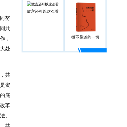
故宫还可以这么看
同努
同共
微不足道的一切
作，
大处
，共
是资
营的底
改革
法、
展，共