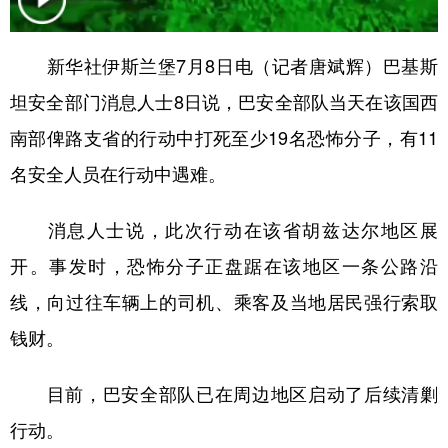
学术中国
乡村振兴
银龄
溯源中国
新华社伊斯兰堡7月8日电（记者唐斌辉）巴基斯
城市
旅游
能源
会展
坦安全部门消息人士8日说，巴安全部队当天在该国西
彩票
娱乐
时尚
悦读
南部俾路支省的行动中打死至少19名恐怖分子，有11
公益
一带一路
亚太网
上市公司
名安全人员在行动中遇难。
文化产业
消息人士说，此次行动在该省胡兹达尔地区展
开。事发时，恐怖分子正盘踞在该地区一条公路沿
地方频道
线，向过往车辆上的司机、乘客及当地居民强行索取
北京
天津
河北
山西
钱财。
辽宁
吉林
上海
江苏
目前，巴安全部队已在周边地区启动了后续清剿
浙江
安徽
福建
江西
行动。