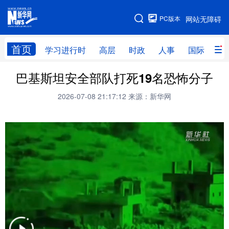
手机版
PC版本
网站无障碍
网站地图
首页
学习进行时
高层
时政
人事
国际
财
巴基斯坦安全部队打死19名恐怖分子
学习进行时
高层
时政
人事
2026-07-08 21:17:12
来源：新华网
国际
财经
网评
港澳
台湾
思客智库
全球连线
教育
科技
科创
量子
体育
文化
书画
健康
军事
访谈
视频
图片
政务
法律
中央文件
金融
汽车
食品
人居
信息化
数字经济