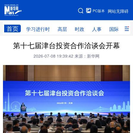
手机版
PC版本
网站无障碍
网站地图
首页
学习进行时
高层
时政
人事
国际
财
第十七届津台投资合作洽谈会开幕
学习进行时
高层
时政
人事
2026-07-08 19:39:42
来源：新华网
国际
财经
网评
港澳
台湾
思客智库
全球连线
教育
科技
科创
量子
体育
文化
书画
健康
军事
访谈
视频
图片
政务
法律
中央文件
金融
汽车
食品
人居
信息化
数字经济