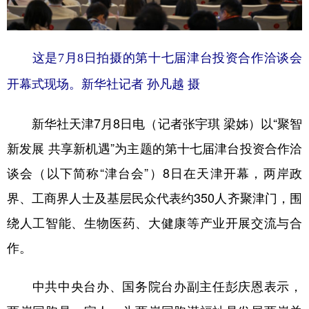
学术中国
乡村振兴
银龄
溯源中国
城市
旅游
能源
会展
这是7月8日拍摄的第十七届津台投资合作洽谈会
开幕式现场。新华社记者 孙凡越 摄
彩票
娱乐
时尚
悦读
公益
一带一路
亚太网
上市公司
新华社天津7月8日电（记者张宇琪 梁姊）以“聚智
文化产业
新发展 共享新机遇”为主题的第十七届津台投资合作洽
谈会（以下简称“津台会”）8日在天津开幕，两岸政
地方频道
界、工商界人士及基层民众代表约350人齐聚津门，围
绕人工智能、生物医药、大健康等产业开展交流与合
北京
天津
河北
山西
作。
辽宁
吉林
上海
江苏
中共中央台办、国务院台办副主任彭庆恩表示，
浙江
安徽
福建
江西