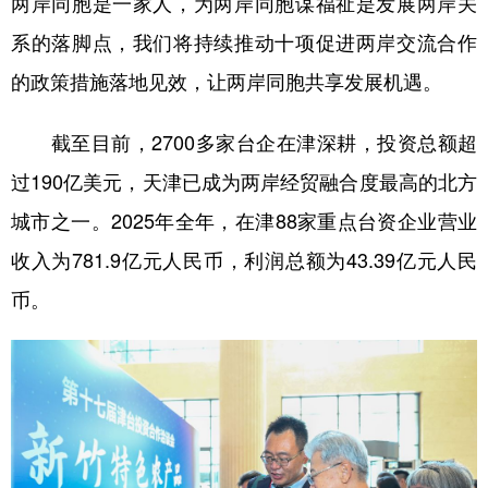
两岸同胞是一家人，为两岸同胞谋福祉是发展两岸关
山东
河南
湖北
湖南
系的落脚点，我们将持续推动十项促进两岸交流合作
广东
广西
海南
重庆
的政策措施落地见效，让两岸同胞共享发展机遇。
四川
贵州
云南
西藏
截至目前，2700多家台企在津深耕，投资总额超
陕西
甘肃
青海
宁夏
过190亿美元，天津已成为两岸经贸融合度最高的北方
新疆
内蒙古
黑龙江
城市之一。2025年全年，在津88家重点台资企业营业
收入为781.9亿元人民币，利润总额为43.39亿元人民
多语种频道
币。
English
Español
Français
عربى
Русский язык
日本語
한국어
Deutsch
Português