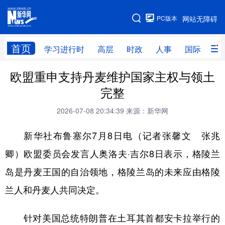
手机版
PC版本
网站无障碍
网站地图
首页
学习进行时
高层
时政
人事
国际
财
欧盟重申支持丹麦维护国家主权与领土
学习进行时
高层
时政
人事
完整
国际
财经
网评
港澳
2026-07-08 20:34:39
来源：新华网
台湾
思客智库
全球连线
教育
新华社布鲁塞尔7月8日电（记者张馨文 张兆
科技
科创
量子
体育
卿）欧盟委员会发言人奥洛夫·吉尔8日表示，格陵兰
文化
书画
健康
军事
岛是丹麦王国的自治领地，格陵兰岛的未来应由格陵
访谈
视频
图片
政务
兰人和丹麦人共同决定。
法律
中央文件
金融
汽车
针对美国总统特朗普在土耳其首都安卡拉举行的
食品
人居
信息化
数字经济