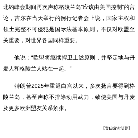
北约峰会期间再次声称格陵兰岛“应该由美国控制”的言
学术中国
乡村振兴
银龄
溯源中国
论，吉尔在当天举行的例行记者会上说，国家主权和
城市
旅游
能源
会展
领土完整不可侵犯是国际法基本原则，不仅对欧盟至
彩票
娱乐
时尚
悦读
关重要，对世界各国同样重要。
公益
一带一路
亚太网
上市公司
他说：“欧盟将继续捍卫上述原则，并坚定地与丹
文化产业
麦人和格陵兰人站在一起。”
特朗普2025年重返白宫以来，多次扬言要得到格
地方频道
陵兰岛，甚至声称不排除动用武力，致使美国与丹麦
北京
天津
河北
山西
及更多欧洲盟友关系紧张。
辽宁
吉林
上海
江苏
浙江
安徽
福建
江西
【责任编辑:胡蓉】