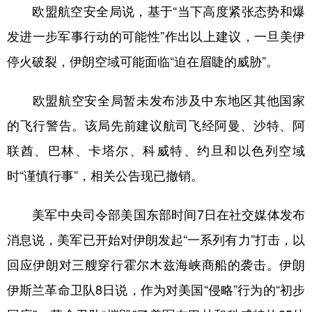
山东
河南
湖北
湖南
欧盟航空安全局说，基于“当下高度紧张态势和爆
广东
广西
海南
重庆
发进一步军事行动的可能性”作出以上建议，一旦美伊
停火破裂，伊朗空域可能面临“迫在眉睫的威胁”。
四川
贵州
云南
西藏
陕西
甘肃
青海
宁夏
欧盟航空安全局暂未发布涉及中东地区其他国家
新疆
内蒙古
黑龙江
的飞行警告。该局先前建议航司飞经阿曼、沙特、阿
联酋、巴林、卡塔尔、科威特、约旦和以色列空域
多语种频道
时“谨慎行事”，相关公告现已撤销。
English
Español
Français
عربى
美军中央司令部美国东部时间7日在社交媒体发布
Русский язык
日本語
한국어
消息说，美军已开始对伊朗发起“一系列有力”打击，以
回应伊朗对三艘穿行霍尔木兹海峡商船的袭击。伊朗
Deutsch
Português
伊斯兰革命卫队8日说，作为对美国“侵略”行为的“初步