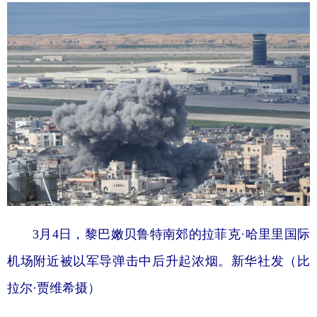
学术中国
乡村振兴
银龄
溯源中国
城市
旅游
能源
会展
彩票
娱乐
时尚
悦读
公益
一带一路
亚太网
上市公司
文化产业
地方频道
北京
天津
河北
山西
3月4日，黎巴嫩贝鲁特南郊的拉菲克·哈里里国际
机场附近被以军导弹击中后升起浓烟。新华社发（比
辽宁
吉林
上海
江苏
拉尔·贾维希摄）
浙江
安徽
福建
江西