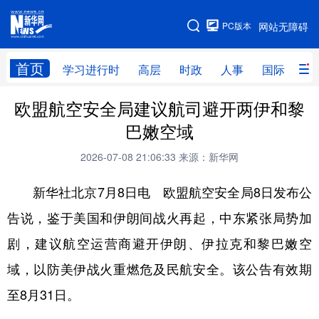
手机版
PC版本
网站无障碍
网站地图
首页
学习进行时
高层
时政
人事
国际
财
欧盟航空安全局建议航司避开两伊和黎
学习进行时
高层
时政
人事
巴嫩空域
国际
财经
网评
港澳
2026-07-08 21:06:33
来源：新华网
台湾
思客智库
全球连线
教育
新华社北京7月8日电 欧盟航空安全局8日发布公
科技
科创
量子
体育
告说，鉴于美国和伊朗间战火再起，中东紧张局势加
文化
书画
健康
军事
剧，建议航空运营商避开伊朗、伊拉克和黎巴嫩空
访谈
视频
图片
政务
域，以防美伊战火重燃危及民航安全。该公告有效期
法律
中央文件
金融
汽车
至8月31日。
食品
人居
信息化
数字经济