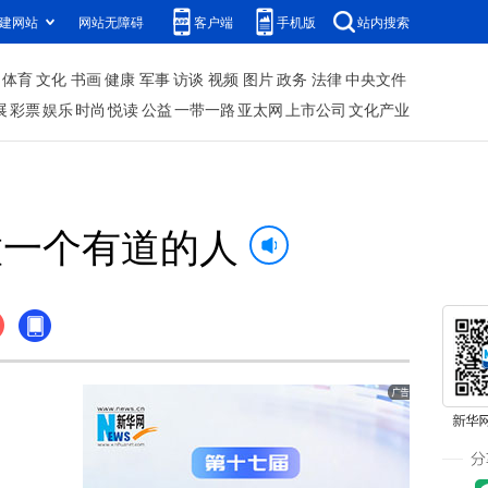
建网站
网站无障碍
客户端
手机版
站内搜索
体育
文化
书画
健康
军事
访谈
视频
图片
政务
法律
中央文件
展
彩票
娱乐
时尚
悦读
公益
一带一路
亚太网
上市公司
文化产业
做一个有道的人