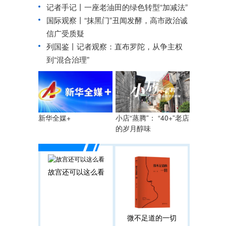
记者手记丨一座老油田的绿色转型“加减法”
国际观察丨
“抹黑门”丑闻发酵，高市政治诚
信广受质疑
列国鉴丨记者观察：直布罗陀，从争主权
到“混合治理”
小店“蒸腾”： “40+”老店
新华全媒+
的岁月醇味
故宫还可以这么看
微不足道的一切