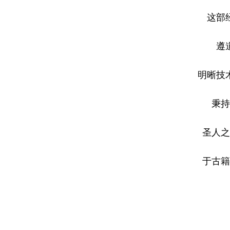
这部
遵
明晰技
秉持
圣人之
于古籍