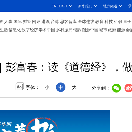
ENGLISH
新华报刊
地方频道
承
政
人事
国际
财经
网评
港澳
台湾
思客智库
全球连线
教育
科技
科创
量子
生活
信息化
数字经济
学术中国
乡村振兴
银龄
溯源中国
城市
旅游
能源
会
｜彭富春：读《道德经》，
字体：
小
中
大
分享到：