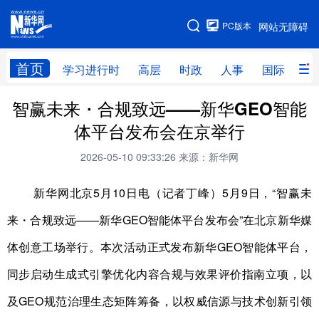
手机版
PC版本
网站无障碍
网站地图
首页
学习进行时
高层
时政
人事
国际
财
智赢未来・合规致远——新华GEO智能
学习进行时
高层
时政
人事
体平台发布会在京举行
国际
财经
网评
港澳
2026-05-10 09:33:26
来源：新华网
台湾
思客智库
全球连线
教育
新华网北京5月10日电（记者丁峰）5月9日，“智赢未
科技
科创
量子
体育
来・合规致远——新华GEO智能体平台发布会”在北京新华媒
文化
书画
健康
军事
体创意工场举行。本次活动正式发布新华GEO智能体平台，
访谈
视频
图片
政务
同步启动生成式引擎优化内容合规与效果评价指南立项，以
法律
中央文件
金融
汽车
及GEO规范治理生态矩阵筹备，以权威信源与技术创新引领
食品
人居
信息化
数字经济