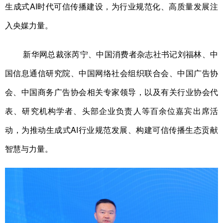
生成式AI时代可信传播建设，为行业规范化、高质量发展注
学术中国
乡村振兴
银龄
溯源中国
入央媒力量。
城市
旅游
能源
会展
新华网总裁张芮宁、中国消费者杂志社书记刘福林、中
彩票
娱乐
时尚
悦读
国信息通信研究院、中国网络社会组织联合会、中国广告协
公益
一带一路
亚太网
上市公司
会、中国商务广告协会相关专家领导，以及有关行业协会代
文化产业
表、研究机构学者、头部企业负责人等百余位嘉宾出席活
动，为推动生成式AI行业规范发展、构建可信传播生态贡献
地方频道
智慧与力量。
北京
天津
河北
山西
辽宁
吉林
上海
江苏
浙江
安徽
福建
江西