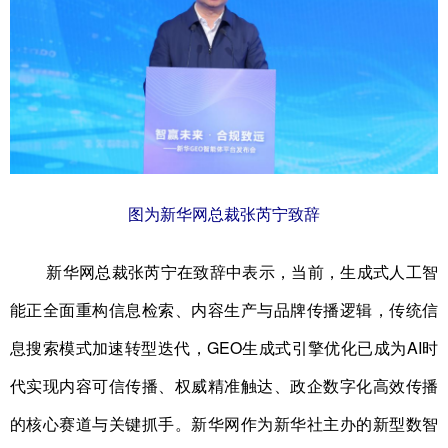
山东
河南
湖北
湖南
广东
广西
海南
重庆
四川
贵州
云南
西藏
陕西
甘肃
青海
宁夏
新疆
内蒙古
黑龙江
图为新华网总裁张芮宁致辞
多语种频道
新华网总裁张芮宁在致辞中表示，当前，生成式人工智
English
Español
Français
عربى
能正全面重构信息检索、内容生产与品牌传播逻辑，传统信
Русский язык
日本語
한국어
息搜索模式加速转型迭代，GEO生成式引擎优化已成为AI时
Deutsch
Português
代实现内容可信传播、权威精准触达、政企数字化高效传播
的核心赛道与关键抓手。新华网作为新华社主办的新型数智