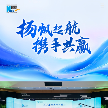
首页
时政
国际
财经
娱乐
体育
人事
教育
时尚
思客
地方
法治
港澳
台湾
华人
汽车
科技
能源
房产
公司
图片
视频
彩票
食品
旅游
健康
信息化
数据
金融
公益
军事
无人机