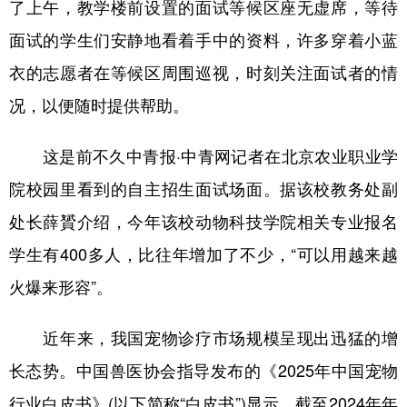
了上午，教学楼前设置的面试等候区座无虚席，等待
学术中国
乡村振兴
银龄
溯源中国
面试的学生们安静地看着手中的资料，许多穿着小蓝
衣的志愿者在等候区周围巡视，时刻关注面试者的情
城市
旅游
能源
会展
况，以便随时提供帮助。
彩票
娱乐
时尚
悦读
公益
一带一路
亚太网
上市公司
这是前不久中青报·中青网记者在北京农业职业学
院校园里看到的自主招生面试场面。据该校教务处副
文化产业
处长薛贇介绍，今年该校动物科技学院相关专业报名
学生有400多人，比往年增加了不少，“可以用越来越
地方频道
火爆来形容”。
北京
天津
河北
山西
近年来，我国宠物诊疗市场规模呈现出迅猛的增
辽宁
吉林
上海
江苏
长态势。中国兽医协会指导发布的《2025年中国宠物
浙江
安徽
福建
江西
行业白皮书》(以下简称“白皮书”)显示，截至2024年年