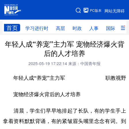
手机版
PC版本
网站无障碍
网站地图
首页
学习进行时
高层
时政
人事
国际
财
年轻人成“养宠”主力军 宠物经济爆火背
学习进行时
高层
时政
人事
后的人才培养
国际
财经
网评
港澳
2025-05-19 17:22:14
来源：中国青年报
台湾
思客智库
全球连线
教育
年轻人成“养宠”主力军
职教视野
科技
科创
量子
体育
文化
书画
健康
军事
宠物经济爆火背后的人才培养
访谈
视频
图片
政务
清晨，学生们早早地排起了长队，有的学生手上
法律
中央文件
金融
汽车
拿着资料默默背诵，有的紧皱眉头嘴里念念有词。到
食品
人居
信息化
数字经济