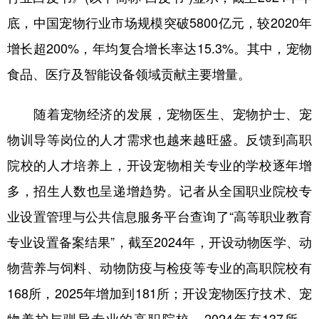
山东
河南
湖北
湖南
底，中国宠物行业市场规模突破5800亿元，较2020年
广东
广西
海南
重庆
增长超200%，年均复合增长率达15.3%。其中，宠物
四川
贵州
云南
西藏
食品、医疗及智能设备领域贡献主要增量。
陕西
甘肃
青海
宁夏
随着宠物经济的发展，宠物医生、宠物护士、宠
新疆
内蒙古
黑龙江
物训导等岗位的人才需求也越来越旺盛。反馈到高职
院校的人才培养上，开设宠物相关专业的学校逐年增
多语种频道
多，招生人数也呈递增趋势。记者从全国职业院校专
English
Español
Français
عربى
业设置管理与公共信息服务平台查询了“高等职业教育
专业设置备案结果”，截至2024年，开设动物医学、动
Русский язык
日本語
한국어
物营养与饲料、动物防疫与检疫等专业的高职院校有
Deutsch
Português
168所，2025年增加到181所；开设宠物医疗技术、宠
物养护与驯导专业的高职院校，2024年有137所，