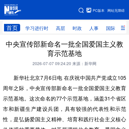
手机版
PC版本
网站无障碍
网站地图
首页
学习进行时
高层
时政
人事
国际
财
中央宣传部新命名一批全国爱国主义教
学习进行时
高层
时政
人事
育示范基地
国际
财经
网评
港澳
2026-07-07 09:24:20
来源：新华网
台湾
思客智库
全球连线
教育
新华社北京7月6日电 在庆祝中国共产党成立105
科技
科创
量子
体育
周年之际，中央宣传部新命名一批全国爱国主义教育
文化
书画
健康
军事
示范基地。这次命名的77个示范基地，涵盖31个省区
访谈
视频
图片
政务
市和新疆生产建设兵团，具有较强的代表性和示范
法律
中央文件
金融
汽车
性，是弘扬爱国主义精神、培育和践行社会主义核心
食品
人居
信息化
数字经济