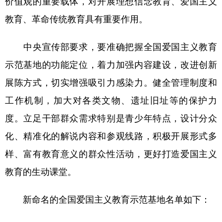
价值观的重要载体，对开展理想信念教育、爱国主义
教育、革命传统教育具有重要作用。
学术中国
乡村振兴
银龄
溯源中国
城市
旅游
能源
会展
中央宣传部要求，要准确把握全国爱国主义教育
彩票
娱乐
时尚
悦读
示范基地的功能定位，着力加强内容建设，改进创新
展陈方式，切实增强吸引力感染力。健全管理制度和
公益
一带一路
亚太网
上市公司
工作机制，加大对各类文物、遗址旧址等的保护力
文化产业
度。立足干部群众需求特别是青少年特点，设计分众
化、精准化的解说内容和参观线路，积极开展形式多
地方频道
样、富有教育意义的群众性活动，更好打造爱国主义
北京
天津
河北
山西
教育的生动课堂。
辽宁
吉林
上海
江苏
新命名的全国爱国主义教育示范基地名单如下：
浙江
安徽
福建
江西