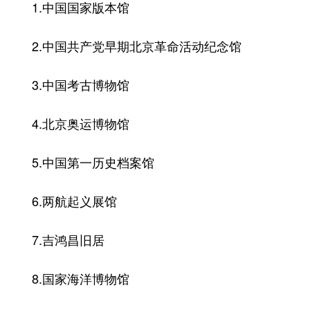
山东
河南
湖北
湖南
1.中国国家版本馆
广东
广西
海南
重庆
2.中国共产党早期北京革命活动纪念馆
四川
贵州
云南
西藏
3.中国考古博物馆
陕西
甘肃
青海
宁夏
新疆
内蒙古
黑龙江
4.北京奥运博物馆
5.中国第一历史档案馆
多语种频道
6.两航起义展馆
English
Español
Français
عربى
Русский язык
日本語
한국어
7.吉鸿昌旧居
Deutsch
Português
8.国家海洋博物馆