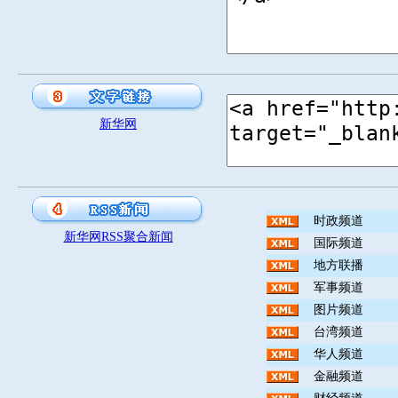
新华网
时政频道
新华网RSS聚合新闻
国际频道
地方联播
军事频道
图片频道
台湾频道
华人频道
金融频道