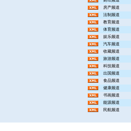
财经频道
房产频道
法制频道
教育频道
体育频道
娱乐频道
汽车频道
收藏频道
旅游频道
科技频道
出国频道
食品频道
健康频道
书画频道
能源频道
民航频道