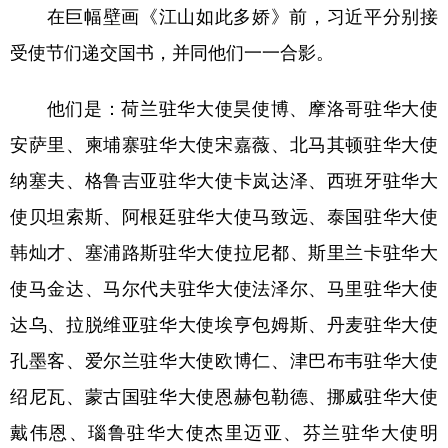
山东
河南
湖北
湖南
在巨幅壁画《江山如此多娇》前，习近平分别接
广东
广西
海南
重庆
受使节们递交国书，并同他们一一合影。
四川
贵州
云南
西藏
他们是：荷兰驻华大使昊使博、摩洛哥驻华大使
陕西
甘肃
青海
宁夏
安萨里、柬埔寨驻华大使宋嘉薇、北马其顿驻华大使
新疆
内蒙古
黑龙江
纳塞夫、格鲁吉亚驻华大使卡岚达泽、西班牙驻华大
使贝坦索斯、阿根廷驻华大使马致远、泰国驻华大使
多语种频道
韩灿才、塞浦路斯驻华大使拉尼都、斯里兰卡驻华大
使马金达、马尔代夫驻华大使法泽尔、马里驻华大使
English
Español
Français
عربى
达乌、拉脱维亚驻华大使埃亨包姆斯、丹麦驻华大使
Русский язык
日本語
한국어
孔墨客、爱尔兰驻华大使欧博仁、津巴布韦驻华大使
Deutsch
Português
绍尼瓦、蒙古国驻华大使恩赫包勒德、挪威驻华大使
戴伟恩、瑙鲁驻华大使杰里迈亚、芬兰驻华大使明