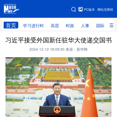
手机版
PC版本
网站无障碍
网站地图
首页
学习进行时
高层
时政
人事
国际
财
习近平接受外国新任驻华大使递交国书
学习进行时
高层
时政
人事
2024-12-12 18:09:50
来源：新华网
国际
财经
网评
港澳
台湾
思客智库
全球连线
教育
科技
科创
量子
体育
文化
书画
健康
军事
访谈
视频
图片
政务
法律
中央文件
金融
汽车
食品
人居
信息化
数字经济