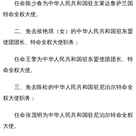
任命陈少春为中华人民共和国驻文莱达鲁萨兰国
学术中国
乡村振兴
银龄
溯源中国
特命全权大使。
城市
旅游
能源
会展
二、免去侯艳琪（女）的中华人民共和国驻东盟
彩票
娱乐
时尚
悦读
使团团长、特命全权大使职务；
公益
一带一路
亚太网
上市公司
任命王擎为中华人民共和国驻东盟使团团长、特
文化产业
命全权大使。
地方频道
三、免去陈松的中华人民共和国驻尼泊尔特命全
权大使职务；
北京
天津
河北
山西
辽宁
吉林
上海
江苏
任命张茂明为中华人民共和国驻尼泊尔特命全权
大使。
浙江
安徽
福建
江西