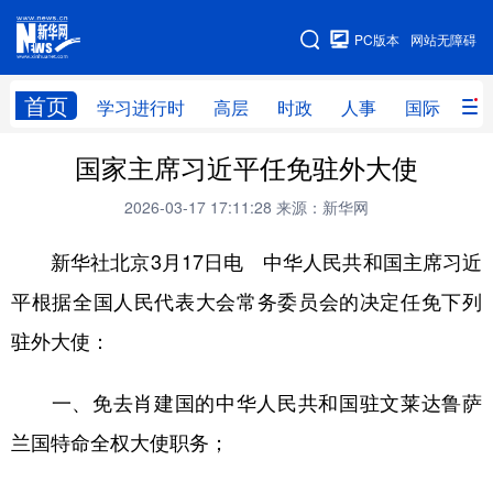
手机版
PC版本
网站无障碍
网站地图
首页
学习进行时
高层
时政
人事
国际
财
国家主席习近平任免驻外大使
学习进行时
高层
时政
人事
2026-03-17 17:11:28
来源：新华网
国际
财经
网评
港澳
新华社北京3月17日电 中华人民共和国主席习近
台湾
思客智库
全球连线
教育
平根据全国人民代表大会常务委员会的决定任免下列
科技
科创
量子
体育
驻外大使：
文化
书画
健康
军事
访谈
视频
图片
政务
一、免去肖建国的中华人民共和国驻文莱达鲁萨
兰国特命全权大使职务；
法律
中央文件
金融
汽车
食品
人居
信息化
数字经济