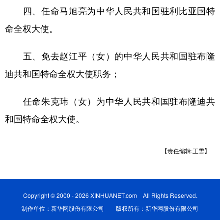
山东
河南
湖北
湖南
四、任命马旭亮为中华人民共和国驻利比亚国特
广东
广西
海南
重庆
命全权大使。
四川
贵州
云南
西藏
五、免去赵江平（女）的中华人民共和国驻布隆
陕西
甘肃
青海
宁夏
迪共和国特命全权大使职务；
新疆
内蒙古
黑龙江
任命朱克玮（女）为中华人民共和国驻布隆迪共
和国特命全权大使。
多语种频道
English
Español
Français
عربى
【责任编辑:王雪】
Русский язык
日本語
한국어
Deutsch
Português
Copyright © 2000 - 2026 XINHUANET.com All Rights Reserved.
制作单位：新华网股份有限公司 版权所有：新华网股份有限公司