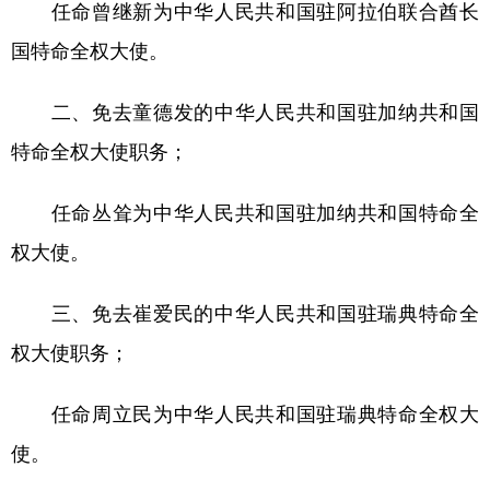
任命曾继新为中华人民共和国驻阿拉伯联合酋长
学术中国
乡村振兴
银龄
溯源中国
国特命全权大使。
城市
旅游
能源
会展
二、免去童德发的中华人民共和国驻加纳共和国
彩票
娱乐
时尚
悦读
特命全权大使职务；
公益
一带一路
亚太网
上市公司
任命丛耸为中华人民共和国驻加纳共和国特命全
文化产业
权大使。
地方频道
三、免去崔爱民的中华人民共和国驻瑞典特命全
权大使职务；
北京
天津
河北
山西
辽宁
吉林
上海
江苏
任命周立民为中华人民共和国驻瑞典特命全权大
使。
浙江
安徽
福建
江西