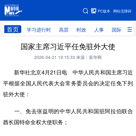
手机版
PC版本
网站无障碍
网站地图
首页
学习进行时
高层
时政
人事
国际
财
国家主席习近平任免驻外大使
学习进行时
高层
时政
人事
2026-04-21 19:15:33
来源：新华网
国际
财经
网评
港澳
新华社北京4月21日电 中华人民共和国主席习近
台湾
思客智库
全球连线
教育
平根据全国人民代表大会常务委员会的决定任免下列
科技
科创
量子
体育
驻外大使：
文化
书画
健康
军事
访谈
视频
图片
政务
一、免去张益明的中华人民共和国驻阿拉伯联合
酋长国特命全权大使职务；
法律
中央文件
金融
汽车
食品
人居
信息化
数字经济