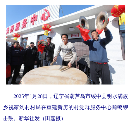
2025年1月28日，辽宁省葫芦岛市绥中县明水满族
乡祝家沟村村民在重建新房的村党群服务中心前鸣锣
击鼓。新华社发（田嘉摄）