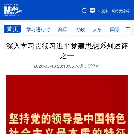
手机版
PC版本
网站无障碍
网站地图
首页
学习进行时
高层
时政
人事
国际
财
深入学习贯彻习近平党建思想系列述评
学习进行时
高层
时政
人事
之一
国际
财经
网评
港澳
2026-06-16 23:19:35
来源：新华社
台湾
思客智库
全球连线
教育
科技
科创
量子
体育
文化
书画
健康
军事
访谈
视频
图片
政务
法律
中央文件
金融
汽车
食品
人居
信息化
数字经济