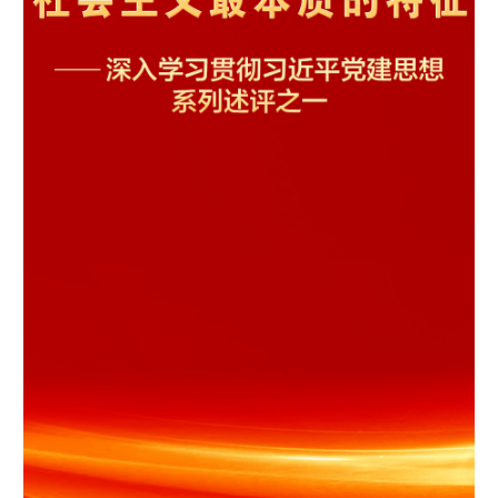
学术中国
乡村振兴
银龄
溯源中国
城市
旅游
能源
会展
彩票
娱乐
时尚
悦读
公益
一带一路
亚太网
上市公司
文化产业
地方频道
北京
天津
河北
山西
辽宁
吉林
上海
江苏
浙江
安徽
福建
江西