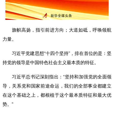
山东
河南
湖北
湖南
广东
广西
海南
重庆
四川
贵州
云南
西藏
旗帜高扬，指引前进方向；大道如砥，呼唤领航
陕西
甘肃
青海
宁夏
力量。
新疆
内蒙古
黑龙江
习近平党建思想“十四个坚持”，排在首位的是：坚
持党的领导是中国特色社会主义最本质的特征。
多语种频道
English
Español
Français
عربى
习近平总书记深刻指出：“坚持和加强党的全面领
导，关系党和国家前途命运，我们的全部事业都建立
Русский язык
日本語
한국어
在这个基础之上，都根植于这个最本质特征和最大优
Deutsch
Português
势。”