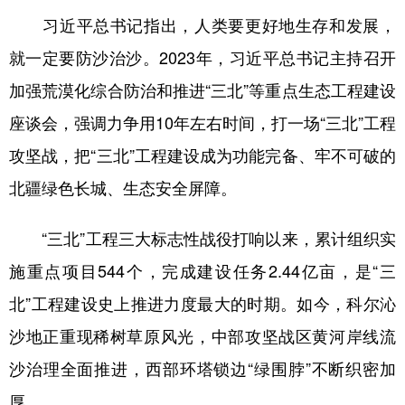
习近平总书记指出，人类要更好地生存和发展，
学术中国
乡村振兴
银龄
溯源中国
就一定要防沙治沙。2023年，习近平总书记主持召开
城市
旅游
能源
会展
加强荒漠化综合防治和推进“三北”等重点生态工程建设
彩票
娱乐
时尚
悦读
座谈会，强调力争用10年左右时间，打一场“三北”工程
公益
一带一路
亚太网
上市公司
攻坚战，把“三北”工程建设成为功能完备、牢不可破的
北疆绿色长城、生态安全屏障。
文化产业
“三北”工程三大标志性战役打响以来，累计组织实
地方频道
施重点项目544个，完成建设任务2.44亿亩，是“三
北京
天津
河北
山西
北”工程建设史上推进力度最大的时期。如今，科尔沁
沙地正重现稀树草原风光，中部攻坚战区黄河岸线流
辽宁
吉林
上海
江苏
沙治理全面推进，西部环塔锁边“绿围脖”不断织密加
浙江
安徽
福建
江西
厚……