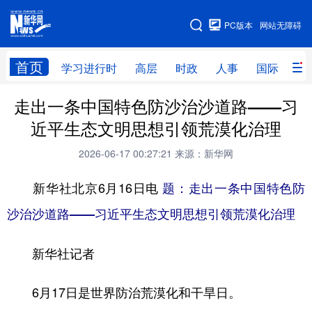
手机版
PC版本
网站无障碍
网站地图
首页
学习进行时
高层
时政
人事
国际
财
走出一条中国特色防沙治沙道路——习
学习进行时
高层
时政
人事
近平生态文明思想引领荒漠化治理
国际
财经
网评
港澳
2026-06-17 00:27:21
来源：新华网
台湾
思客智库
全球连线
教育
新华社北京6月16日电
题：走出一条中国特色防
科技
科创
量子
体育
沙治沙道路——习近平生态文明思想引领荒漠化治理
文化
书画
健康
军事
新华社记者
访谈
视频
图片
政务
法律
中央文件
金融
汽车
6月17日是世界防治荒漠化和干旱日。
食品
人居
信息化
数字经济