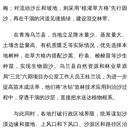
梅；对流动沙丘和坡地，则采用“植灌草方格”先行固
沙，再在干涸的河道见缝插绿，建设混交林带。
在青海乌兰县，当地立足降水量少、蒸发量大、
土壤含盐量高、有机质匮乏等实际情况，优先选择本
地树种，在草方格内搭配沙蒿、柠条、梭梭苗等沙生
种苗，实现生物固沙。乌兰县自然资源和林业草原
局“三北”六期项目办公室工作人员王桂兰说，为进一步
提高苗木成活率，他们将“水钻”造林技术应用到治沙过
程中，穿透干涸的沙层，直接把水送达植物根系。
与此同时，各地打破行政区域界限，统筹谋划沙
漠边缘和腹地、上风口和下风口、沙源区和路径区治