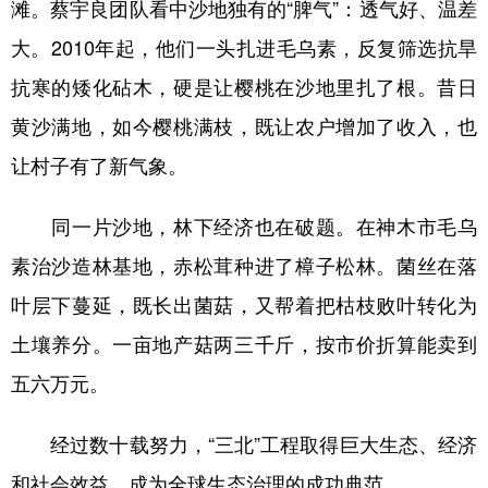
滩。蔡宇良团队看中沙地独有的“脾气”：透气好、温差
大。2010年起，他们一头扎进毛乌素，反复筛选抗旱
抗寒的矮化砧木，硬是让樱桃在沙地里扎了根。昔日
黄沙满地，如今樱桃满枝，既让农户增加了收入，也
让村子有了新气象。
同一片沙地，林下经济也在破题。在神木市毛乌
素治沙造林基地，赤松茸种进了樟子松林。菌丝在落
叶层下蔓延，既长出菌菇，又帮着把枯枝败叶转化为
土壤养分。一亩地产菇两三千斤，按市价折算能卖到
五六万元。
经过数十载努力，“三北”工程取得巨大生态、经济
和社会效益，成为全球生态治理的成功典范。