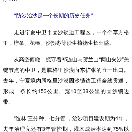
山东
河南
湖北
湖南
广东
广西
海南
重庆
“防沙治沙是一个长期的历史任务”
四川
贵州
云南
西藏
走进宁夏中卫市固沙锁边工程区，一个个草方格
陕西
甘肃
青海
宁夏
里，柠条、花棒、沙拐枣等沙生植物生长旺盛。
新疆
内蒙古
黑龙江
从高空俯瞰，扼守着祁连山与贺兰山“两山夹沙”关
键节点的中卫，是腾格里沙漠向东扩张的唯一出口。
多语种频道
去年，宁夏境内腾格里沙漠固沙锁边工程全线贯通，
English
Español
Français
عربى
形成一条长约153公里、宽10至38公里的固沙锁边
Русский язык
日本語
한국어
带。
Deutsch
Português
“造林‘三分种、七分管’，治沙项目建设期为4年，
去年治理完还有3年管护期，灌木成活率达到75%以