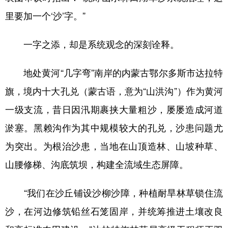
里要加一个‘沙’字。”
一字之添，却是系统观念的深刻诠释。
地处黄河“几字弯”南岸的内蒙古鄂尔多斯市达拉特
旗，境内十大孔兑（蒙古语，意为“山洪沟”）作为黄河
一级支流，昔日因汛期裹挟大量粗沙，屡屡造成河道
淤塞。黑赖沟作为其中规模较大的孔兑，沙患问题尤
为突出。为根治沙患，当地在山顶造林、山坡种草、
山腰修梯、沟底筑坝，构建全流域生态屏障。
“我们在沙丘铺设沙柳沙障，种植耐旱林草锁住流
沙，在河边修筑铅丝石笼固岸，并统筹推进土壤改良