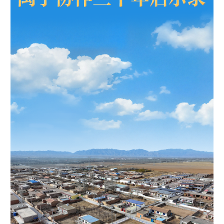
学术中国
乡村振兴
银龄
溯源中国
城市
旅游
能源
会展
彩票
娱乐
时尚
悦读
公益
一带一路
亚太网
上市公司
文化产业
地方频道
北京
天津
河北
山西
辽宁
吉林
上海
江苏
浙江
安徽
福建
江西