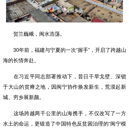
山东
河南
湖北
湖南
广东
广西
海南
重庆
四川
贵州
云南
西藏
贺兰巍峨，闽水浩荡。
陕西
甘肃
青海
宁夏
30年前，福建与宁夏的一次“握手”，开启了跨越山
新疆
内蒙古
黑龙江
海的长情奔赴。
多语种频道
在习近平同志部署推动下，昔日干旱戈壁、深锁
English
Español
Français
عربى
于大山的贫瘠之地，因闽宁协作焕发新生，荒漠起新
城、穷乡展新颜。
Русский язык
日本語
한국어
Deutsch
Português
这场跨越两千公里的山海携手，不仅改写了一方
水土的命运，更锻造了中国特色反贫困治理的“闽宁模