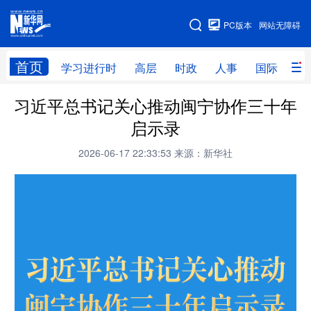
手机版
PC版本
网站无障碍
网站地图
首页
学习进行时
高层
时政
人事
国际
财
习近平总书记关心推动闽宁协作三十年
学习进行时
高层
时政
人事
启示录
国际
财经
网评
港澳
2026-06-17 22:33:53
来源：新华社
台湾
思客智库
全球连线
教育
科技
科创
量子
体育
文化
书画
健康
军事
访谈
视频
图片
政务
法律
中央文件
金融
汽车
食品
人居
信息化
数字经济