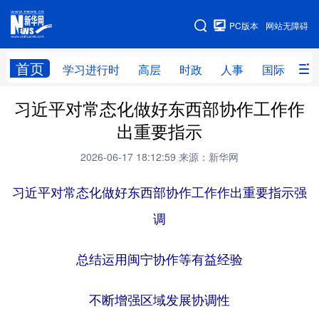
手机版
PC版本
网站无障碍
网站地图
首页
学习进行时
高层
时政
人事
国际
财
习近平对常态化做好东西部协作工作作
学习进行时
高层
时政
人事
出重要指示
国际
财经
网评
港澳
2026-06-17 18:12:59
来源：新华网
台湾
思客智库
全球连线
教育
习近平对常态化做好东西部协作工作作出重要指示强
科技
科创
量子
体育
调
文化
书画
健康
军事
访谈
总结运用闽宁协作等有益经验
视频
图片
政务
法律
中央文件
金融
汽车
不断增强区域发展协调性
食品
人居
信息化
数字经济