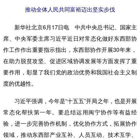
推动全体人民共同富裕迈出坚实步伐
学术中国
乡村振兴
银龄
溯源中国
城市
旅游
能源
会展
新华社北京6月17日电 中共中央总书记、国家主
席、中央军委主席习近平近日对常态化做好东西部协
彩票
娱乐
时尚
悦读
作工作作出重要指示指出，东西部协作开展30年来，
公益
一带一路
亚太网
上市公司
在助力脱贫攻坚、促进区域协调发展等方面发挥了重
文化产业
要作用，彰显了我们党的政治优势和我国社会主义制
度的优越性。
地方频道
习近平强调，今年是“十五五”开局之年，也是开展
北京
天津
河北
山西
常态化帮扶第一年。要总结运用闽宁协作等有益经
辽宁
吉林
上海
江苏
验，进一步完善协作机制，优化协作方式，拓展协作
浙江
安徽
福建
江西
领域，推动东西部产业互补、人员互动、技术互学、