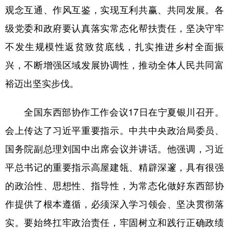
山东
河南
湖北
湖南
观念互通、作风互鉴，实现互利共赢、共同发展。各
广东
广西
海南
重庆
级党委和政府要认真落实常态化帮扶责任，坚决守牢
不发生规模性返贫致贫底线，扎实推进乡村全面振
四川
贵州
云南
西藏
兴，不断增强区域发展协调性，推动全体人民共同富
陕西
甘肃
青海
宁夏
裕迈出坚实步伐。
新疆
内蒙古
黑龙江
全国东西部协作工作会议17日在宁夏银川召开。
多语种频道
会上传达了习近平重要指示。中共中央政治局委员、
国务院副总理刘国中出席会议并讲话。他强调，习近
English
Español
Français
عربى
平总书记的重要指示高屋建瓴、精辟深邃，具有很强
Русский язык
日本語
한국어
的政治性、思想性、指导性，为常态化做好东西部协
Deutsch
Português
作提供了根本遵循，必须深入学习领会、坚决贯彻落
实。要始终扛牢政治责任，牢固树立和践行正确政绩