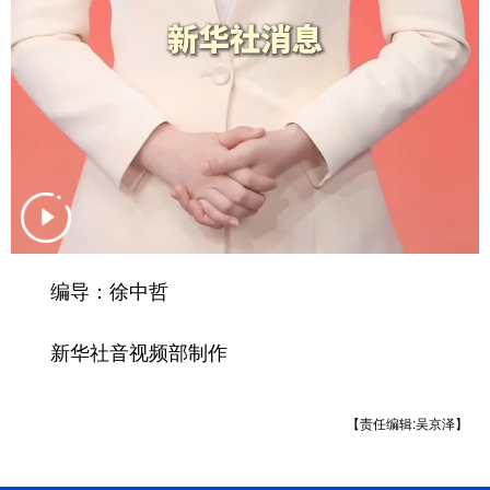
山东
河南
湖北
湖南
广东
广西
海南
重庆
四川
贵州
云南
西藏
陕西
甘肃
青海
宁夏
新疆
内蒙古
黑龙江
多语种频道
编导：徐中哲
English
Español
Français
عربى
新华社音视频部制作
Русский язык
日本語
한국어
Deutsch
Português
【责任编辑:吴京泽】