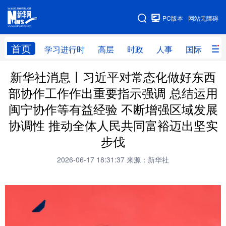
手机版
PC版本
网站无障碍
网站地图
首页
学习进行时
高层
时政
人事
国际
财
新华社消息丨习近平对常态化做好东西
学习进行时
高层
时政
人事
部协作工作作出重要指示强调 总结运用
国际
财经
网评
港澳
闽宁协作等有益经验 不断增强区域发展
台湾
思客智库
全球连线
教育
协调性 推动全体人民共同富裕迈出坚实
步伐
科技
科创
量子
体育
2026-06-17 18:31:37
来源：新华社
文化
书画
健康
军事
访谈
视频
图片
政务
法律
中央文件
金融
汽车
食品
人居
信息化
数字经济