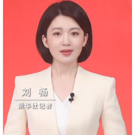
学术中国
乡村振兴
银龄
溯源中国
城市
旅游
能源
会展
彩票
娱乐
时尚
悦读
公益
一带一路
亚太网
上市公司
文化产业
地方频道
北京
天津
河北
山西
辽宁
吉林
上海
江苏
浙江
安徽
福建
江西