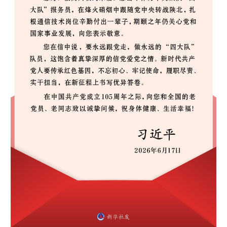
山东
河南
湖北
湖南
广东
广西
海南
重庆
四川
贵州
云南
西藏
陕西
甘肃
青海
宁夏
新疆
内蒙古
黑龙江
多语种频道
English
Español
Français
عربى
Русский язык
日本語
한국어
Deutsch
Português