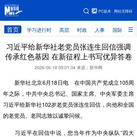
手机版
PC版本
网站无障碍
网站地图
首页
学习进行时
高层
时政
人事
国际
财
习近平给新华社老党员张连生回信强调
学习进行时
高层
时政
人事
传承红色基因 在新征程上书写优异答卷
国际
财经
网评
港澳
2026-06-18 09:01:34
来源：新华网
台湾
思客智库
全球连线
教育
新华社北京6月18日电 在中国共产党成立105周
科技
科创
量子
体育
年之际，中共中央总书记、国家主席、中央军委主席
文化
书画
健康
军事
习近平给新华社102岁老党员张连生回信，向他和全国
访谈
视频
图片
政务
的老党员、老同志致以诚挚问候。
法律
中央文件
金融
汽车
习近平在回信中说，您当年作为中央纵队“四大
食品
人居
信息化
数字经济