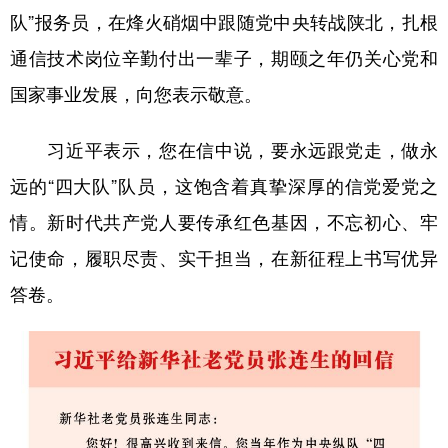
队”报务员，在烽火硝烟中跟随党中央转战陕北，扎根
学术中国
乡村振兴
银龄
溯源中国
通信技术岗位辛勤付出一辈子，期颐之年仍关心党和
城市
旅游
能源
会展
国家事业发展，向您表示敬意。
彩票
娱乐
时尚
悦读
习近平表示，您在信中说，要永远跟党走，做永
公益
一带一路
亚太网
上市公司
远的“四大队”队员，这饱含着真挚深厚的信党爱党之
文化产业
情。新时代共产党人要传承红色基因，不忘初心、牢
记使命，履职尽责、实干担当，在新征程上书写优异
地方频道
答卷。
北京
天津
河北
山西
辽宁
吉林
上海
江苏
浙江
安徽
福建
江西