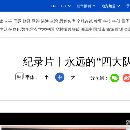
ENGLISH
新华报刊
地方频道
承
政
人事
国际
财经
网评
港澳
台湾
思客智库
全球连线
教育
科技
科创
量子
生活
信息化
数字经济
学术中国
乡村振兴
银龄
溯源中国
城市
旅游
能源
会
纪录片丨永远的“四大队
字体：
小
中
大
分享到：