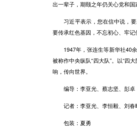
出一辈子，期颐之年仍关心党和国
习近平表示，您在信中说，要
要传承红色基因，不忘初心、牢记
1947年，张连生等新华社
被称作中央纵队“四大队”。以“四
响，传向世界。
编导：李亚光、蔡志坚、彭卓
记者：李亚光、李恒毅、刘春
包装：夏勇