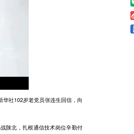
新华社102岁老党员张连生回信，向
转战陕北，扎根通信技术岗位辛勤付