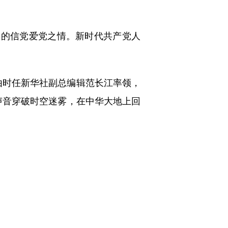
厚的信党爱党之情。新时代共产党人
队由时任新华社副总编辑范长江率领，
的声音穿破时空迷雾，在中华大地上回