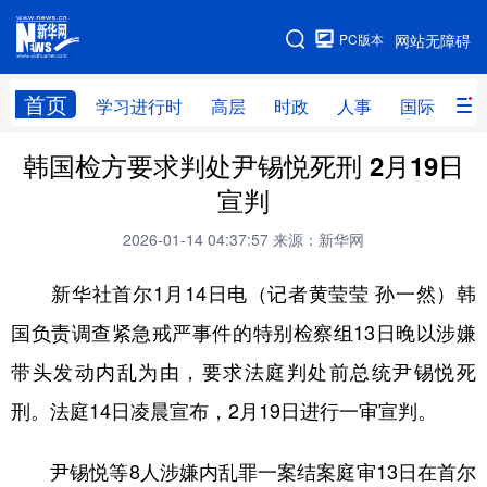
手机版
PC版本
网站无障碍
网站地图
首页
学习进行时
高层
时政
人事
国际
财
韩国检方要求判处尹锡悦死刑 2月19日
学习进行时
高层
时政
人事
宣判
国际
财经
网评
港澳
2026-01-14 04:37:57
来源：新华网
台湾
思客智库
全球连线
教育
新华社首尔1月14日电（记者黄莹莹 孙一然）韩
科技
科创
量子
体育
国负责调查紧急戒严事件的特别检察组13日晚以涉嫌
文化
书画
健康
军事
带头发动内乱为由，要求法庭判处前总统尹锡悦死
访谈
视频
图片
政务
刑。法庭14日凌晨宣布，2月19日进行一审宣判。
法律
中央文件
金融
汽车
尹锡悦等8人涉嫌内乱罪一案结案庭审13日在首尔
食品
人居
信息化
数字经济