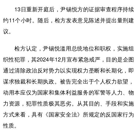
山东
河南
湖北
湖南
13日重新开庭后，尹锡悦方的证据审查程序持续
广东
广西
海南
重庆
约11个小时。随后，检方发表意见陈述并提出量刑建
四川
贵州
云南
西藏
议。
陕西
甘肃
青海
宁夏
检方认定，尹锡悦滥用总统地位和职权，实施组
新疆
内蒙古
黑龙江
织性犯罪，其2024年12月宣布紧急戒严，目的是企图
通过清除政治反对势力以实现权力垄断和长期化，即
多语种频道
谋求独裁和长期执政。被告完全出于个人权力欲望，
English
Español
Français
عربى
动用本应仅为国家和集体利益服务的军警等人力、物
力资源，犯罪性质极其恶劣。从其目的、手段和实施
Русский язык
日本語
한국어
方式来看，具有《国家安全法》所规定的反国家行为
Deutsch
Português
性质。