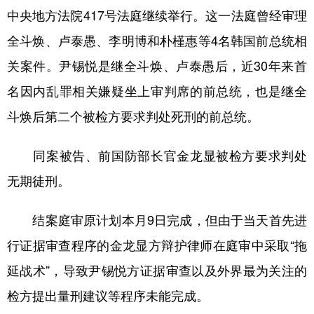
中央地方法院417号法庭继续举行。这一法庭曾经审理
学术中国
乡村振兴
银龄
溯源中国
全斗焕、卢泰愚、李明博和朴槿惠等4名韩国前总统相
城市
旅游
能源
会展
关案件。尹锡悦是继全斗焕、卢泰愚后，近30年来首
彩票
娱乐
时尚
悦读
名因内乱罪相关嫌疑坐上审判席的前总统，也是继全
斗焕后第二个被检方要求判处死刑的前总统。
公益
一带一路
亚太网
上市公司
文化产业
同案被告、前国防部长官金龙显被检方要求判处
无期徒刑。
地方频道
结案庭审原计划本月9日完成，但由于当天首先进
北京
天津
河北
山西
行证据审查程序的金龙显方辩护律师在庭审中采取“拖
辽宁
吉林
上海
江苏
延战术”，导致尹锡悦方证据审查以及外界最为关注的
浙江
安徽
福建
江西
检方提出量刑建议等程序未能完成。