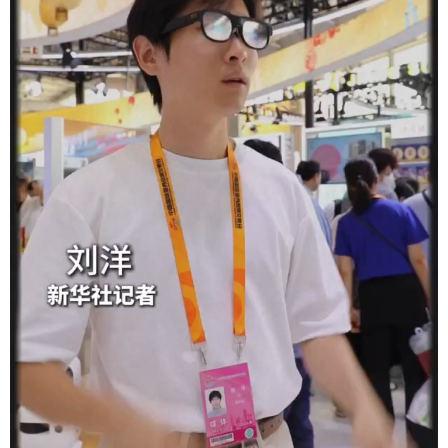
学术中国
乡村振兴
银龄
溯源中国
城市
旅游
能源
会展
彩票
娱乐
时尚
悦读
公益
一带一路
亚太网
上市公司
文化产业
地方频道
北京
天津
河北
山西
辽宁
吉林
上海
江苏
浙江
安徽
福建
江西