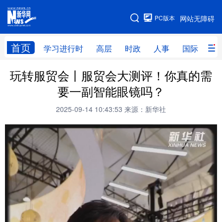
手机版
PC版本
网站无障碍
网站地图
首页
学习进行时
高层
时政
人事
国际
财
玩转服贸会丨服贸会大测评！你真的需
学习进行时
高层
时政
人事
要一副智能眼镜吗？
国际
财经
网评
港澳
2025-09-14 10:43:53
来源：新华社
台湾
思客智库
全球连线
教育
科技
科创
量子
体育
文化
书画
健康
军事
访谈
视频
图片
政务
法律
中央文件
金融
汽车
食品
人居
信息化
数字经济