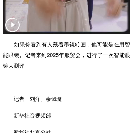
山东
河南
湖北
湖南
广东
广西
海南
重庆
四川
贵州
云南
西藏
陕西
甘肃
青海
宁夏
如果你看到有人戴着墨镜转圈，他可能是在用智
新疆
内蒙古
黑龙江
能眼镜。记者来到2025年服贸会，进行了一次智能眼
镜大测评！
多语种频道
English
Español
Français
عربى
记者：刘洋、余佩璇
Русский язык
日本語
한국어
Deutsch
Português
新华社音视频部
新华社北京分社