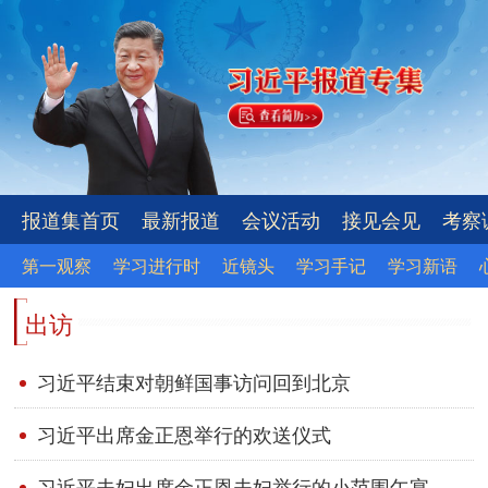
报道集首页
最新报道
会议活动
接见会见
考察
第一观察
学习进行时
近镜头
学习手记
学习新语
出访
习近平结束对朝鲜国事访问回到北京
习近平出席金正恩举行的欢送仪式
习近平夫妇出席金正恩夫妇举行的小范围午宴