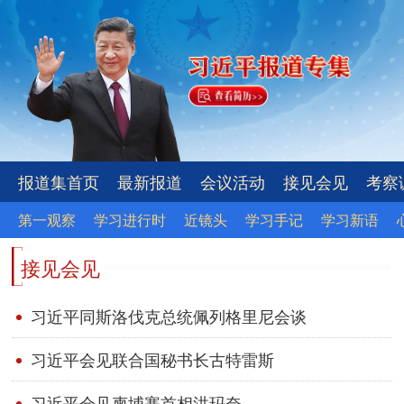
报道集首页
最新报道
会议活动
接见会见
考察
第一观察
学习进行时
近镜头
学习手记
学习新语
接见会见
习近平同斯洛伐克总统佩列格里尼会谈
习近平会见联合国秘书长古特雷斯
习近平会见柬埔寨首相洪玛奈