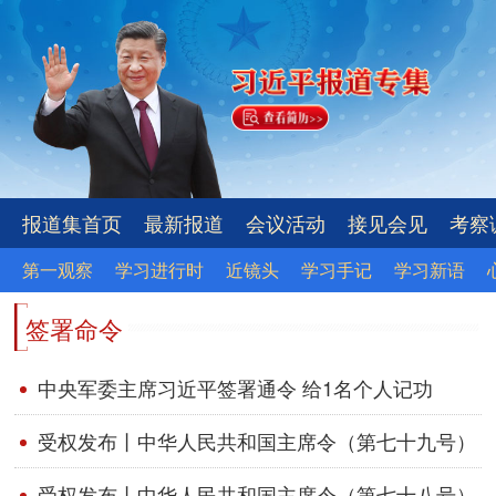
报道集首页
最新报道
会议活动
接见会见
考察
第一观察
学习进行时
近镜头
学习手记
学习新语
签署命令
中央军委主席习近平签署通令 给1名个人记功
受权发布丨中华人民共和国主席令（第七十九号）
受权发布丨中华人民共和国主席令（第七十八号）