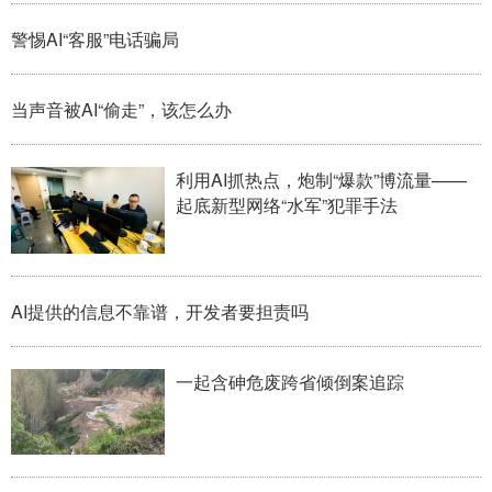
山东
河南
湖北
湖南
警惕AI“客服”电话骗局
广东
广西
海南
重庆
四川
贵州
云南
西藏
当声音被AI“偷走”，该怎么办
陕西
甘肃
青海
宁夏
利用AI抓热点，炮制“爆款”博流量——
新疆
内蒙古
黑龙江
起底新型网络“水军”犯罪手法
多语种频道
AI提供的信息不靠谱，开发者要担责吗
English
Español
Français
عربى
Русский язык
日本語
한국어
一起含砷危废跨省倾倒案追踪
Deutsch
Português