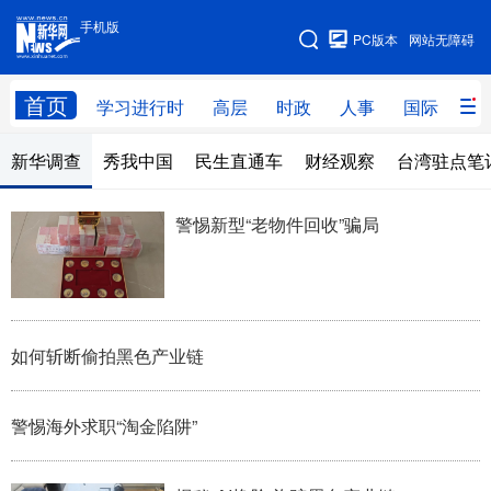
手机版
手机版
PC版本
网站无障碍
网站地图
首页
学习进行时
高层
时政
人事
国际
财
新华调查
秀我中国
民生直通车
财经观察
台湾驻点笔
学习进行时
高层
时政
人事
国际
财经
网评
港澳
警惕新型“老物件回收”骗局
台湾
思客智库
全球连线
教育
科技
科创
量子
体育
文化
书画
健康
军事
如何斩断偷拍黑色产业链
访谈
视频
图片
政务
警惕海外求职“淘金陷阱”
法律
中央文件
金融
汽车
食品
人居
信息化
数字经济