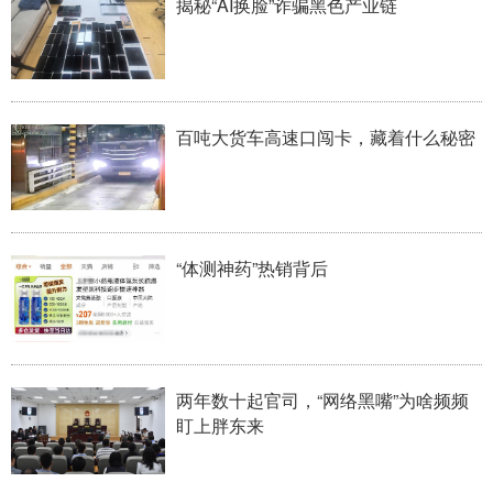
揭秘“AI换脸”诈骗黑色产业链
学术中国
乡村振兴
银龄
溯源中国
城市
旅游
能源
会展
百吨大货车高速口闯卡，藏着什么秘密
彩票
娱乐
时尚
悦读
公益
一带一路
亚太网
上市公司
文化产业
“体测神药”热销背后
地方频道
北京
天津
河北
山西
两年数十起官司，“网络黑嘴”为啥频频
辽宁
吉林
上海
江苏
盯上胖东来
浙江
安徽
福建
江西