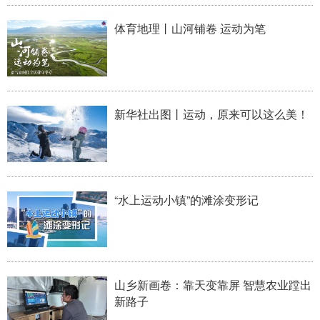
山东
河南
湖北
湖南
体育地理丨山河铺卷 运动为笔
广东
广西
海南
重庆
四川
贵州
云南
西藏
陕西
甘肃
青海
宁夏
新华社出图丨运动，原来可以这么美！
新疆
内蒙古
黑龙江
多语种频道
“水上运动小镇”的滩涂变形记
English
Español
Français
عربى
Русский язык
日本語
한국어
Deutsch
Português
山乡新画卷：靠天变靠屏 智慧农业蹚出
新路子