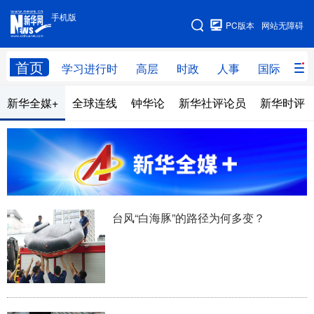
手机版
手机版
PC版本
网站无障碍
网站地图
首页
学习进行时
高层
时政
人事
国际
财
新华全媒+
全球连线
钟华论
新华社评论员
新华时评
学习进行时
高层
时政
人事
国际
财经
网评
港澳
台湾
思客智库
全球连线
教育
科技
科创
量子
体育
台风“白海豚”的路径为何多变？
文化
书画
健康
军事
访谈
视频
图片
政务
法律
中央文件
金融
汽车
食品
人居
信息化
数字经济