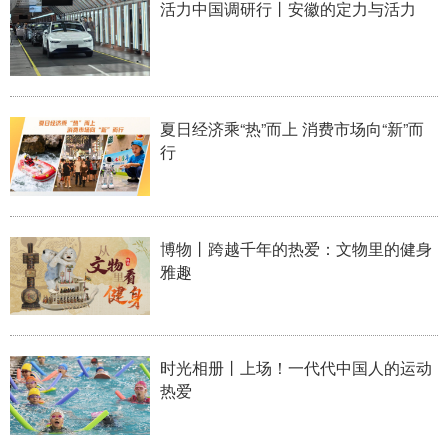
活力中国调研行丨安徽的定力与活力
学术中国
乡村振兴
银龄
溯源中国
城市
旅游
能源
会展
彩票
娱乐
时尚
悦读
夏日经济乘“热”而上 消费市场向“新”而
行
公益
一带一路
亚太网
上市公司
文化产业
博物丨跨越千年的热爱：文物里的健身
雅趣
地方频道
北京
天津
河北
山西
时光相册丨上场！一代代中国人的运动
辽宁
吉林
上海
江苏
热爱
浙江
安徽
福建
江西