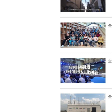
全
全
全