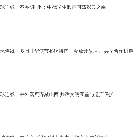
球连线丨不亦“乐”乎：中德学生歌声回荡彩云之南
球连线丨多国驻华使节参访海南：释放开放活力 共享合作机遇
球连线丨中外嘉宾齐聚山西 共话文明互鉴与遗产保护