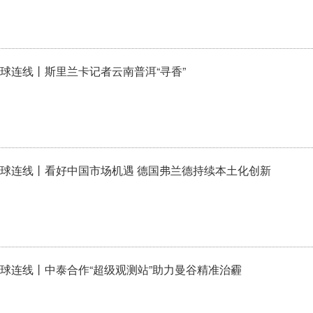
球连线丨斯里兰卡记者云南普洱“寻香”
球连线丨看好中国市场机遇 德国弗兰德持续本土化创新
球连线丨中泰合作“超级观测站”助力曼谷精准治霾