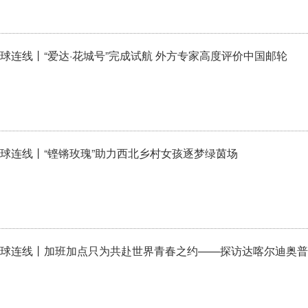
球连线丨“爱达·花城号”完成试航 外方专家高度评价中国邮轮
球连线丨“铿锵玫瑰”助力西北乡村女孩逐梦绿茵场
球连线丨加班加点只为共赴世界青春之约——探访达喀尔迪奥普