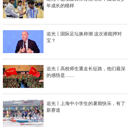
年成长的模样
学术中国
乡村振兴
银龄
溯源中国
城市
旅游
能源
会展
追光丨国际足坛换帅潮 这次谁能押对
彩票
娱乐
时尚
悦读
宝？
公益
一带一路
亚太网
上市公司
文化产业
追光丨高校师生重走长征路，他们最深
的感悟是……
地方频道
北京
天津
河北
山西
追光丨上海中小学生的暑期快乐，有了
辽宁
吉林
上海
江苏
新赛道
浙江
安徽
福建
江西