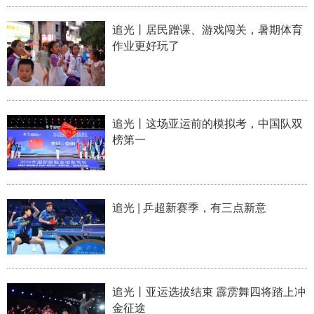
山东
河南
湖北
湖南
追光丨居民蹭课、游戏闯关，暑期体育
广东
广西
海南
重庆
作业更好玩了
四川
贵州
云南
西藏
陕西
甘肃
青海
宁夏
新疆
内蒙古
黑龙江
追光丨这场亚运前的模拟考，中国队双
榜第一
多语种频道
追光 | 乒超新赛季，有三点新意
English
Español
Français
عربى
Русский язык
日本語
한국어
Deutsch
Português
追光丨亚运选拔结束 霹雳舞四将踏上冲
金征途