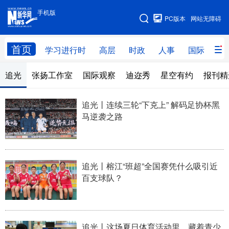
手机版
手机版
PC版本
网站无障碍
网站地图
首页
学习进行时
高层
时政
人事
国际
财
追光
张扬工作室
国际观察
迪迩秀
星空有约
报刊精
学习进行时
高层
时政
人事
国际
财经
网评
港澳
追光丨连续三轮“下克上” 解码足协杯黑
马逆袭之路
台湾
思客智库
全球连线
教育
科技
科创
量子
体育
文化
书画
健康
军事
追光丨榕江“班超”全国赛凭什么吸引近
百支球队？
访谈
视频
图片
政务
法律
中央文件
金融
汽车
追光丨这场夏日体育活动里，藏着青少
食品
人居
信息化
数字经济