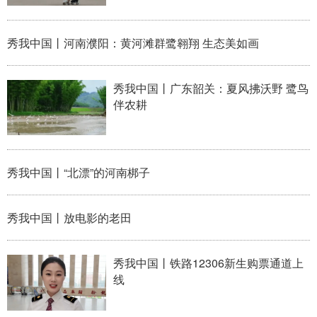
学术中国
乡村振兴
银龄
溯源中国
秀我中国丨河南濮阳：黄河滩群鹭翱翔 生态美如画
城市
旅游
能源
会展
秀我中国丨广东韶关：夏风拂沃野 鹭鸟
彩票
娱乐
时尚
悦读
伴农耕
公益
一带一路
亚太网
上市公司
文化产业
秀我中国丨“北漂”的河南梆子
地方频道
秀我中国丨放电影的老田
北京
天津
河北
山西
辽宁
吉林
上海
江苏
秀我中国丨铁路12306新生购票通道上
线
浙江
安徽
福建
江西