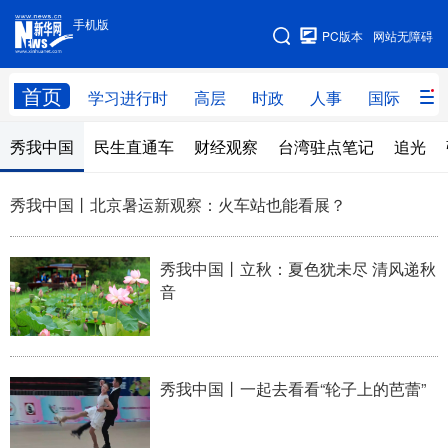
手机版
手机版
PC版本
网站无障碍
网站地图
首页
学习进行时
高层
时政
人事
国际
财
秀我中国
民生直通车
财经观察
台湾驻点笔记
追光
学习进行时
高层
时政
人事
国际
财经
网评
港澳
秀我中国丨北京暑运新观察：火车站也能看展？
台湾
思客智库
全球连线
教育
秀我中国丨立秋：夏色犹未尽 清风递秋
科技
科创
量子
体育
音
文化
书画
健康
军事
访谈
视频
图片
政务
秀我中国丨一起去看看“轮子上的芭蕾”
法律
中央文件
金融
汽车
食品
人居
信息化
数字经济