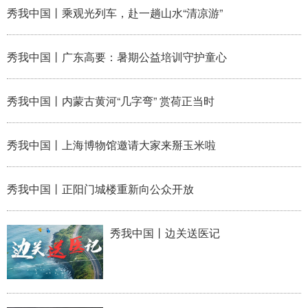
秀我中国丨乘观光列车，赴一趟山水“清凉游”
秀我中国丨广东高要：暑期公益培训守护童心
秀我中国丨内蒙古黄河“几字弯” 赏荷正当时
秀我中国丨上海博物馆邀请大家来掰玉米啦
秀我中国丨正阳门城楼重新向公众开放
秀我中国丨边关送医记