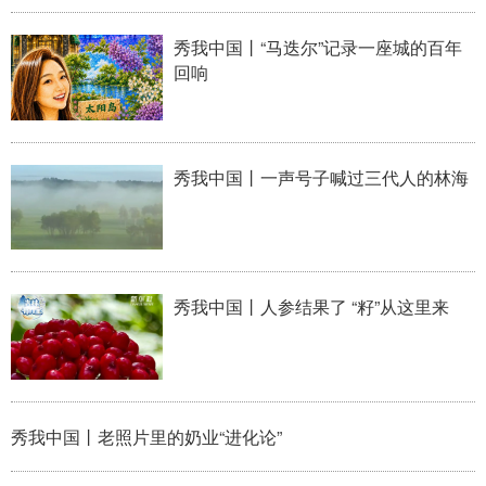
山东
河南
湖北
湖南
秀我中国丨“马迭尔”记录一座城的百年
广东
广西
海南
重庆
回响
四川
贵州
云南
西藏
陕西
甘肃
青海
宁夏
秀我中国丨一声号子喊过三代人的林海
新疆
内蒙古
黑龙江
多语种频道
秀我中国丨人参结果了 “籽”从这里来
English
Español
Français
عربى
Русский язык
日本語
한국어
Deutsch
Português
秀我中国丨老照片里的奶业“进化论”